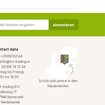
abonnieren
ntact data
+31318742144
info@fvr-trading.nl
 (0)318 74 21 44
tag bis Freitag
00 bis 18:00
Schön und zentral in den
Niederlanden
-trading B.V.
olleweg 17
71NR Barneveld
 Niederlande