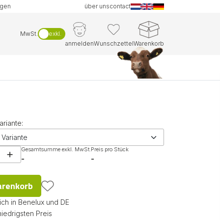
ngen
über uns
contact
MwSt.
exkl.
anmelden
Wunschzettel
Warenkorb
ariante:
Gesamtsumme exkl. MwSt.
Preis pro Stück
-
-
arenkorb
ich in Benelux und DE
niedrigsten Preis