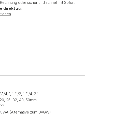
 Rechnung oder sicher und schnell mit Sofort
e direkt zu:
tionen
n
"3/4, 1, 1 "1/2, 1 "1/4, 2"
20, 25, 32, 40, 50mm
PP
KIWA (Alternative zum DVGW)