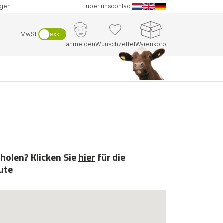
ngen
über uns
contact
MwSt.
exkl.
anmelden
Wunschzettel
Warenkorb
holen? Klicken Sie
hier
für die
ute