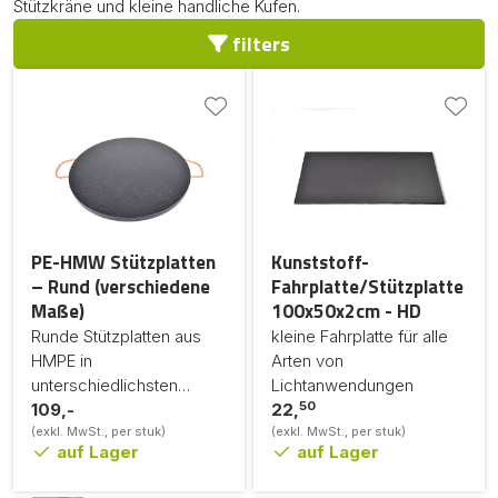
Stützkräne und kleine handliche Kufen.
filters
PE-HMW Stützplatten
Kunststoff-
– Rund (verschiedene
Fahrplatte/Stützplatte
Maße)
100x50x2cm - HD
Runde Stützplatten aus
kleine Fahrplatte für alle
HMPE in
Arten von
unterschiedlichsten
Lichtanwendungen
50
Maßen
109,-
22,
(exkl. MwSt., per stuk)
(exkl. MwSt., per stuk)
auf Lager
auf Lager