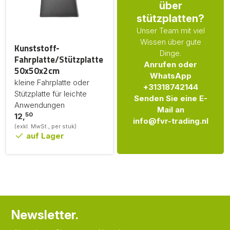
über
stützplatten?
Unser Team mit viel
Wissen über gute
Kunststoff-
Dinge.
Fahrplatte/Stützplatte
Anrufen oder
50x50x2cm
WhatsApp
kleine Fahrplatte oder
+31318742144
Stützplatte für leichte
Senden Sie eine E-
Anwendungen
Mail an
50
12,
info@fvr-trading.nl
(exkl. MwSt., per stuk)
auf Lager
Newsletter.