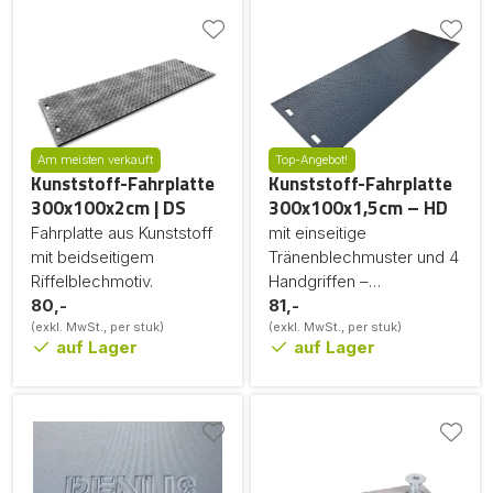
Am meisten verkauft
Top-Angebot!
Kunststoff-Fahrplatte
Kunststoff-Fahrplatte
300x100x2cm | DS
300x100x1,5cm – HD
Fahrplatte aus Kunststoff
mit einseitige
mit beidseitigem
Tränenblechmuster und 4
Riffelblechmotiv.
Handgriffen –
80,-
unzerbrechlich
81,-
(exkl. MwSt., per stuk)
(exkl. MwSt., per stuk)
auf Lager
auf Lager