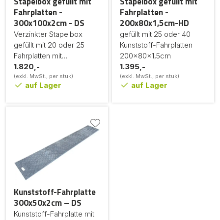
Stapelbox gefüllt mit
Stapelbox gefüllt mit
Fahrplatten -
Fahrplatten -
300x100x2cm - DS
200x80x1,5cm-HD
Verzinkter Stapelbox
gefüllt mit 25 oder 40
gefüllt mit 20 oder 25
Kunststoff-Fahrplatten
Fahrplatten mit
200x80x1,5cm
doppelseitigem
1.820,-
1.395,-
Riffelblech Motiv
(exkl. MwSt., per stuk)
(exkl. MwSt., per stuk)
auf Lager
auf Lager
Kunststoff-Fahrplatte
300x50x2cm – DS
Kunststoff-Fahrplatte mit