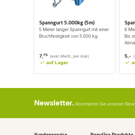
Spanngurt 5.000kg (5m)
Span
5 Meter langer Spanngurt mit einer
6 Met
Bruchfestigkeit von 5.000 kg.
Bis z
Abn
75
7,
5,-
(exkl. MwSt., per stuk)
auf Lager
a
Newsletter.
Abonnieren Sie unseren Newsl
Kundenservice
Populäre Produkte