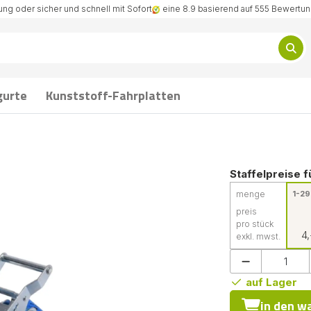
ng oder sicher und schnell mit Sofort
eine 8.9 basierend auf 555 Bewertu
gurte
Kunststoff-Fahrplatten
Staffelpreise f
menge
1-29
preis
pro stück
4,
exkl. mwst.
auf Lager
in den w