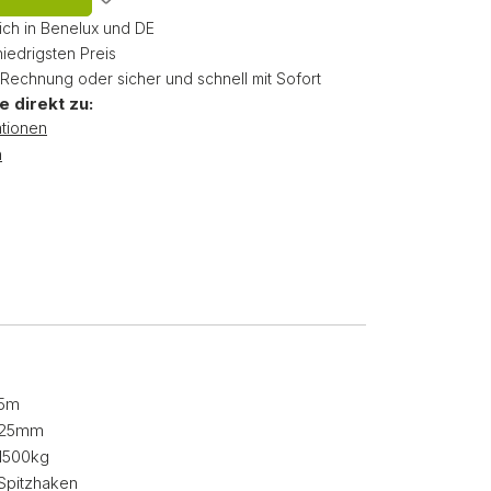
ich in Benelux und DE
niedrigsten Preis
 Rechnung oder sicher und schnell mit Sofort
e direkt zu:
tionen
n
5m
25mm
1500kg
Spitzhaken