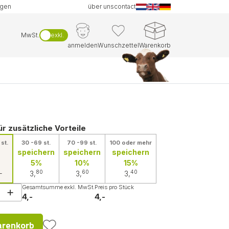
ngen
über uns
contact
MwSt.
exkl.
anmelden
Wunschzettel
Warenkorb
ür zusätzliche Vorteile
 st.
30 -69 st.
70 -99 st.
100 oder mehr
speichern
speichern
speichern
5%
10%
15%
-
80
60
40
3,
3,
3,
Gesamtsumme exkl. MwSt.
Preis pro Stück
4,-
4,-
arenkorb