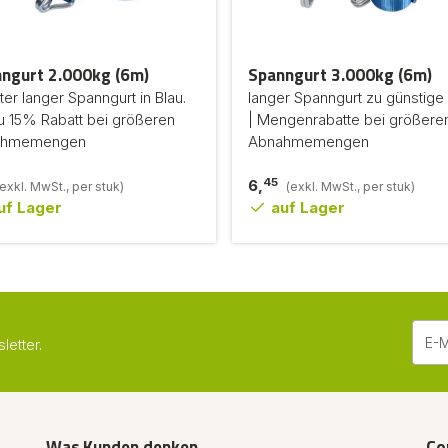
ngurt 2.000kg (6m)
Spanngurt 3.000kg (6m)
er langer Spanngurt in Blau.
langer Spanngurt zu günstige 
u 15% Rabatt bei größeren
| Mengenrabatte bei größere
ahmemengen
Abnahmemengen
45
6,
(exkl. MwSt., per stuk)
(exkl. MwSt., per stuk)
uf Lager
auf Lager
etter.
Was Kunden denken
Co