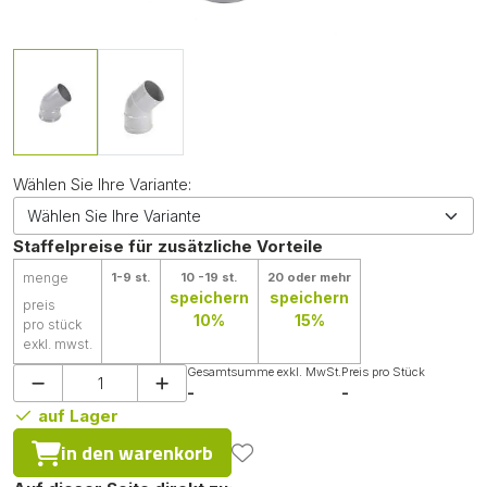
Wählen Sie Ihre Variante:
Staffelpreise für zusätzliche Vorteile
menge
1-9 st.
10 -19 st.
20 oder mehr
speichern
speichern
preis
10%
15%
pro stück
exkl. mwst.
Gesamtsumme exkl. MwSt.
Preis pro Stück
-
-
auf Lager
in den warenkorb