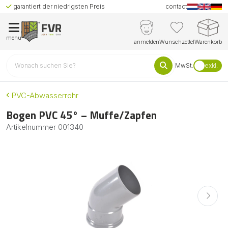
garantiert der niedrigsten Preis
contact
menu
anmelden
Wunschzettel
Warenkorb
MwSt.
exkl.
PVC-Abwasserrohr
Bogen PVC 45° – Muffe/Zapfen
Artikelnummer
001340