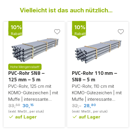
Vielleicht ist das auch nützlich...
10%
10%
Rabatt
Rabatt
Hohe Mengenrabatt!
PVC-Rohr SN8 –
PVC-Rohr 110 mm –
125 mm – 5 m
SN8 – 5 m
PVC-Rohr, 125 cm mit
PVC-Rohr, 110 cm mit
KOMO-Gütezeichen | mit
KOMO-Gütezeichen | mit
Muffe | interessante
Muffe | interessante
50
15
80
Mengenrabatte
33,
30,
Mengenrabatte
32,-
28,
(exkl. MwSt., per stuk)
(exkl. MwSt., per stuk)
auf Lager
auf Lager