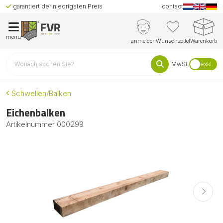
garantiert der niedrigsten Preis
contact
menu
anmelden
Wunschzettel
Warenkorb
MwSt.
exkl.
Schwellen/Balken
Eichenbalken
Artikelnummer
000299