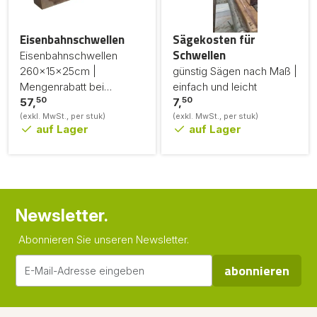
Eisenbahnschwellen
Sägekosten für
Schwellen
Eisenbahnschwellen
260x15x25cm |
günstig Sägen nach Maß |
Mengenrabatt bei
einfach und leicht
50
50
größeren Bestellungen
57,
7,
(exkl. MwSt., per stuk)
(exkl. MwSt., per stuk)
auf Lager
auf Lager
Newsletter.
Abonnieren Sie unseren Newsletter.
abonnieren