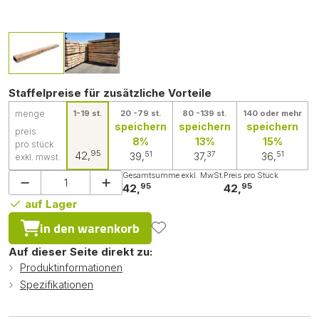
Staffelpreise für zusätzliche Vorteile
menge
1-19 st.
20 -79 st.
80 -139 st.
140 oder mehr
speichern
speichern
speichern
preis
8%
13%
15%
pro stück
95
42,
51
37
51
39,
37,
36,
exkl. mwst.
Gesamtsumme exkl. MwSt.
Preis pro Stück
95
95
42,
42,
auf Lager
in den warenkorb
Auf dieser Seite direkt zu:
Produktinformationen
Spezifikationen