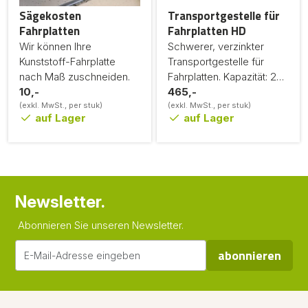
Sägekosten
Transportgestelle für
Fahrplatten
Fahrplatten HD
Wir können Ihre
Schwerer, verzinkter
Kunststoff-Fahrplatte
Transportgestelle für
nach Maß zuschneiden.
Fahrplatten. Kapazität: 25
10,-
Fahrplatten mit 2cm
465,-
(exkl. MwSt., per stuk)
Dicke.
(exkl. MwSt., per stuk)
auf Lager
auf Lager
Newsletter.
Abonnieren Sie unseren Newsletter.
abonnieren