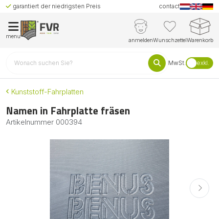
garantiert der niedrigsten Preis
contact
menu
anmelden
Wunschzettel
Warenkorb
MwSt.
exkl.
Kunststoff-Fahrplatten
Namen in Fahrplatte fräsen
Artikelnummer
000394