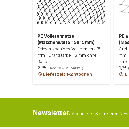
PE Volierennetze
PE V
(Maschenweite 15x15mm)
(Ma
Feinstmaschiges Volierennetz 15
Grob
mm | Drahtstärke 1,3 mm ohne
mm |
Rand
Rand
45
10
2,
1,
(exkl. MwSt., per m²)
Lieferzeit 1-2 Wochen
Li
Newsletter.
Abonnieren Sie unseren Newsl