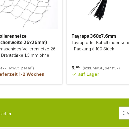
olierennetze
Tayraps 368x7,6mm
schenweite 26x26mm)
Tayrap oder Kabelbinder sch
maschiges Volierennetze 26
| Packung à 100 Stück
 Drahtstärke 1,3 mm ohne
80
5,
(exkl. MwSt., per m²)
(exkl. MwSt., per stuk)
eferzeit 1-2 Wochen
auf Lager
etter.