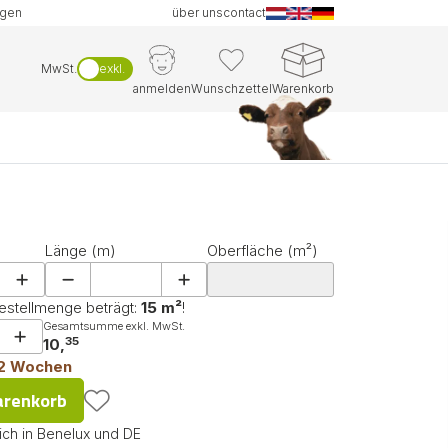
ngen
über uns
contact
MwSt.
exkl.
anmelden
Wunschzettel
Warenkorb
Länge (m)
Oberfläche (m²)
estellmenge beträgt:
15 m²
!
Gesamtsumme exkl. MwSt.
35
10,
-2 Wochen
arenkorb
ich in Benelux und DE