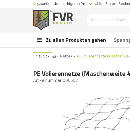
garantiert der niedrigsten Preis
zahlen Sie per Rechnu
Zu allen Produkten gehen
Spann
zurück
Netze
PE Volierennetze (Maschenwe
PE Volierennetze (Maschenweite
Artikelnummer
000507