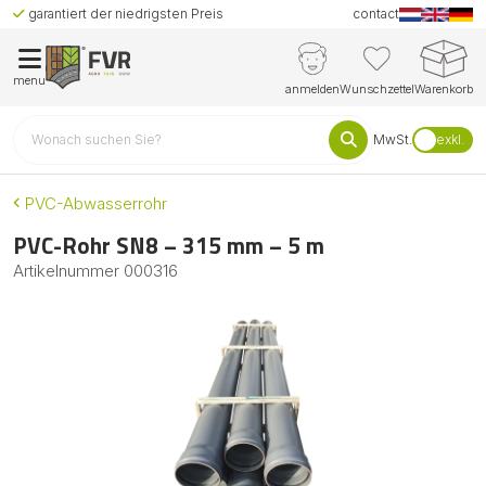
garantiert der niedrigsten Preis
contact
menu
anmelden
Wunschzettel
Warenkorb
MwSt.
exkl.
PVC-Abwasserrohr
PVC-Rohr SN8 – 315 mm – 5 m
Artikelnummer
000316