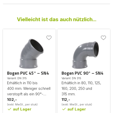
Vielleicht ist das auch nützlich...
Bogen PVC 45° – SN4
Bogen PVC 90° – SN4
Variant: DN 315
Variant: DN 315
Erhältlich in 110 bis
Erhältlich in 80, 110, 125,
400 mm. Weniger schnell
160, 200, 250 und
verstopft als ein 90°-
315 mm.
Bogen.
102,-
112,-
(exkl. MwSt., per stuk)
(exkl. MwSt., per stuk)
auf Lager
auf Lager