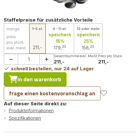
Staffelpreise für zusätzliche Vorteile
menge
1-5 st.
6 -11 st.
12 oder mehr
speichern
speichern
preis
15%
25%
pro stück
211,-
35
25
179,
158,
exkl. mwst.
Gesamtsumme exkl. MwSt.
Preis pro Stück
211,-
211,-
schnell bestellen, nur 24 auf Lager
in den warenkorb
frage einen kostenvoranschlag an
Auf dieser Seite direkt zu:
Produktinformationen
Spezifikationen