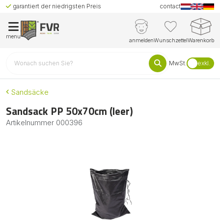
garantiert der niedrigsten Preis
contact
menu
anmelden
Wunschzettel
Warenkorb
MwSt.
exkl.
Sandsäcke
Sandsack PP 50x70cm (leer)
Artikelnummer
000396