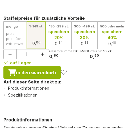
Staffelpreise für zusätzliche Vorteile
menge
1-149 st.
150 -299 st.
300 -499 st.
500 oder mehr
speichern
speichern
speichern
preis
20%
30%
40%
pro stück
80
0,
64
56
48
0,
0,
0,
exkl. mwst.
Gesamtsumme exkl. MwSt.
Preis pro Stück
80
80
0,
0,
auf Lager
in den warenkorb
Auf dieser Seite direkt zu:
Produktinformationen
Spezifikationen
Produktinformationen
Sandsäcke werden für eine Vielzahl von Zwecken verwendet.