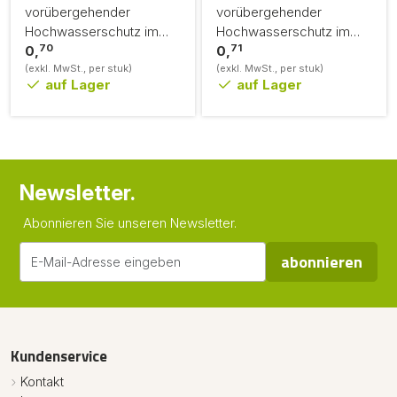
vorübergehender
vorübergehender
Hochwasserschutz im
Hochwasserschutz im
70
71
Falle eines
0,
Falle eines
0,
Schadensereignisses
(exkl. MwSt., per stuk)
Schadensereignisses
(exkl. MwSt., per stuk)
auf Lager
auf Lager
Newsletter.
Abonnieren Sie unseren Newsletter.
abonnieren
Kundenservice
Kontakt