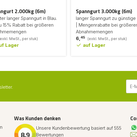
ngurt 2.000kg (6m)
Spanngurt 3.000kg (6m)
er langer Spanngurt in Blau.
langer Spanngurt zu günstige 
u 15% Rabatt bei größeren
| Mengenrabatte bei größere
ahmemengen
Abnahmemengen
45
6,
(exkl. MwSt., per stuk)
(exkl. MwSt., per stuk)
uf Lager
auf Lager
etter.
Was Kunden denken
Co
en
Unsere Kundenbewertung basiert auf 555
8.9
Bewertungen