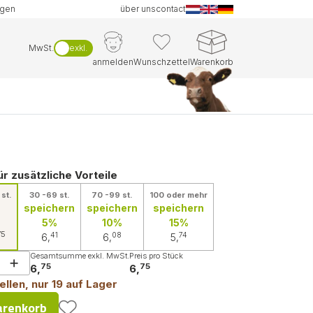
ngen
über uns
contact
MwSt.
exkl.
anmelden
Wunschzettel
Warenkorb
ür zusätzliche Vorteile
 st.
30 -69 st.
70 -99 st.
100 oder mehr
speichern
speichern
speichern
5%
10%
15%
75
41
08
74
6,
6,
5,
Gesamtsumme exkl. MwSt.
Preis pro Stück
75
75
6,
6,
ellen, nur 19 auf Lager
arenkorb