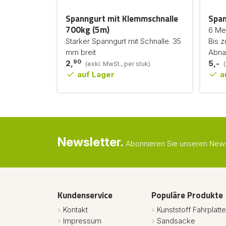
Spanngurt mit Klemmschnalle
Span
700kg (5m)
6 Met
Starker Spanngurt mit Schnalle. 35
Bis z
mm breit
Abn
90
2,
5,-
(exkl. MwSt., per stuk)
auf Lager
a
Newsletter.
Abonnieren Sie unseren Newsl
Kundenservice
Populäre Produkte
Kontakt
Kunststoff Fahrplatt
Impressum
Sandsacke