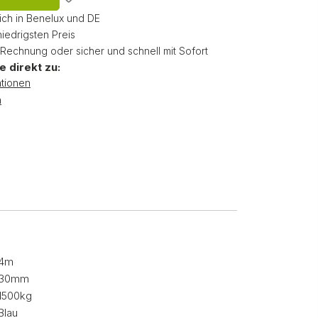
ich in Benelux und DE
niedrigsten Preis
 Rechnung oder sicher und schnell mit Sofort
e direkt zu:
tionen
n
4m
30mm
1500kg
Blau