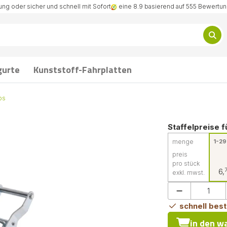
ng oder sicher und schnell mit Sofort
eine 8.9 basierend auf 555 Bewertu
gurte
Kunststoff-Fahrplatten
os
Staffelpreise f
menge
1-29
preis
pro stück
6,
exkl. mwst.
schnell best
in den w