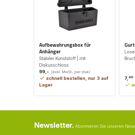
Aufbewahrungsbox für
Gurt
Anhänger
Lose
Stabiler Kunststoff | mit
Bruch
Diskusschloss
99,-
(exkl. MwSt., per stuk)
40
schnell bestellen, nur 3 auf
7,
Lager
a
Newsletter.
Abonnieren Sie unseren Newsl