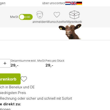
ngen
über uns
contact
MwSt.
exkl.
anmelden
Wunschzettel
Warenkorb
Gesamtsumme exkl. MwSt.
Preis pro Stück
29,-
29,-
arenkorb
ich in Benelux und DE
niedrigsten Preis
 Rechnung oder sicher und schnell mit Sofort
e direkt zu:
tionen