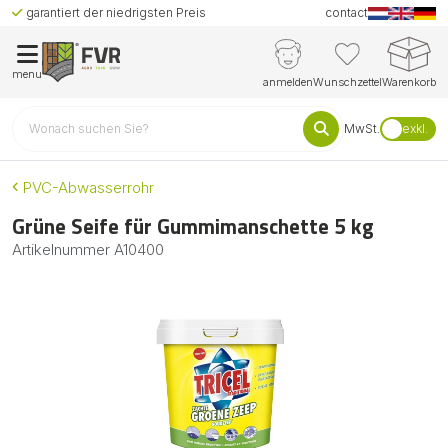
garantiert der niedrigsten Preis
contact
menu
anmelden
Wunschzettel
Warenkorb
MwSt.
exkl.
PVC-Abwasserrohr
Grüne Seife für Gummimanschette 5 kg
Artikelnummer
A10400