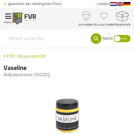
garantiert der niedrigsten Preis
contact
menu
anmelden
Wunschzettel
Warenkorb
MwSt.
exkl.
PVC-Abwasserrohr
Vaseline
Artikelnummer
000302