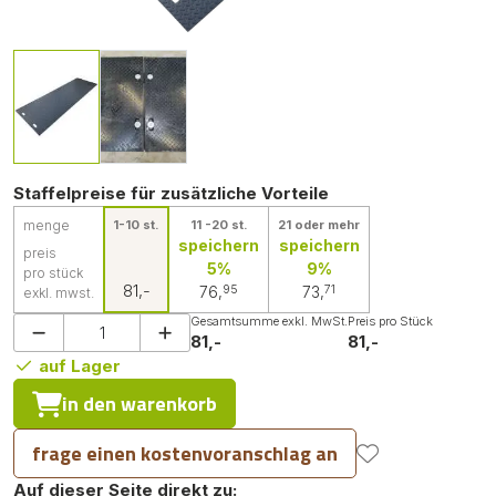
Staffelpreise für zusätzliche Vorteile
menge
1-10 st.
11 -20 st.
21 oder mehr
speichern
speichern
preis
5%
9%
pro stück
81,-
95
71
76,
73,
exkl. mwst.
Gesamtsumme exkl. MwSt.
Preis pro Stück
81,-
81,-
auf Lager
in den warenkorb
frage einen kostenvoranschlag an
Auf dieser Seite direkt zu: