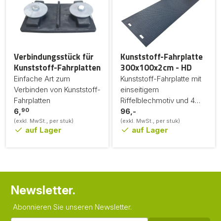
Verbindungsstück für
Kunststoff-Fahrplatte
Kunststoff-Fahrplatten
300x100x2cm - HD
Einfache Art zum
Kunststoff-Fahrplatte mit
Verbinden von Kunststoff-
einseitigem
Fahrplatten
Riffelblechmotiv und 4
90
6,
Griffen
96,-
(exkl. MwSt., per stuk)
(exkl. MwSt., per stuk)
auf Lager
auf Lager
Newsletter.
Abonnieren Sie unseren Newsletter.